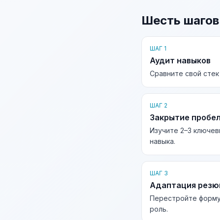
Шесть шагов
ШАГ 1
Аудит навыков
Сравните свой стек
ШАГ 2
Закрытие пробе
Изучите 2–3 ключев
навыка.
ШАГ 3
Адаптация рез
Перестройте форму
роль.