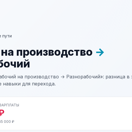
 пути
 на производство
→
бочий
абочий на производство → Разнорабочий»: разница в 
е навыки для перехода.
 ЗАРПЛАТЫ
₽
65 000 ₽