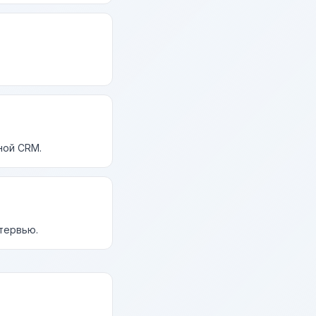
ной CRM.
нтервью.