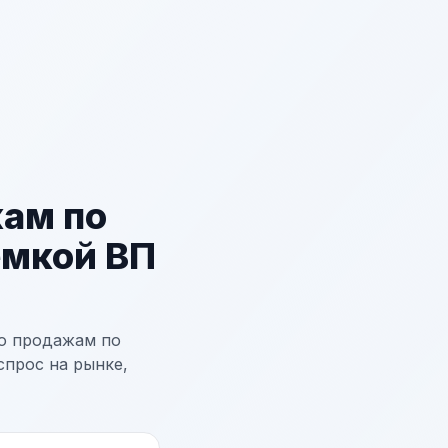
жам по
емкой ВП
о продажам по
спрос на рынке,