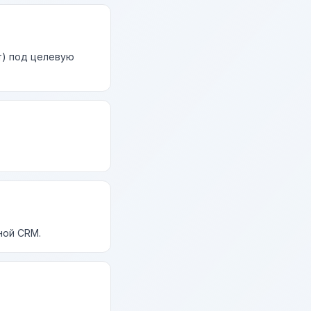
т) под целевую
ной CRM.