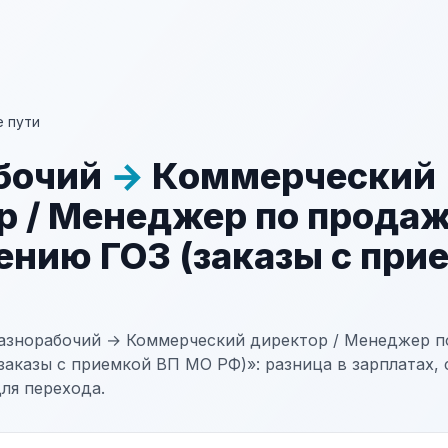
 пути
бочий
→
Коммерческий
р / Менеджер по прода
ению ГОЗ (заказы с при
азнорабочий → Коммерческий директор / Менеджер п
аказы с приемкой ВП МО РФ)»: разница в зарплатах, 
ля перехода.