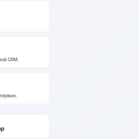
ной CRM.
нтервью.
ор