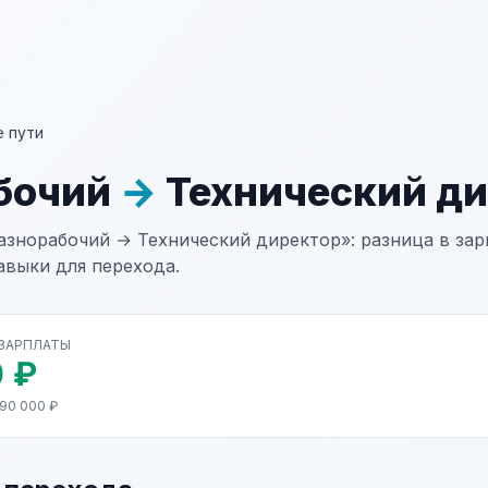
 пути
бочий
→
Технический ди
азнорабочий → Технический директор»: разница в зарп
авыки для перехода.
 ЗАРПЛАТЫ
 ₽
190 000 ₽