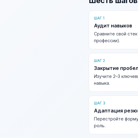
Шесть шагов
ШАГ 1
Аудит навыков
Сравните свой стек
профессии).
ШАГ 2
Закрытие пробе
Изучите 2–3 ключев
навыка.
ШАГ 3
Адаптация рез
Перестройте форму
роль.