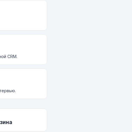
ной CRM.
нтервью.
зина