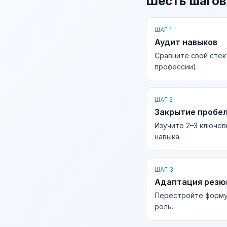
Шесть шагов
ШАГ 1
Аудит навыков
Сравните свой стек
профессии).
ШАГ 2
Закрытие пробе
Изучите 2–3 ключев
навыка.
ШАГ 3
Адаптация рез
Перестройте форму
роль.