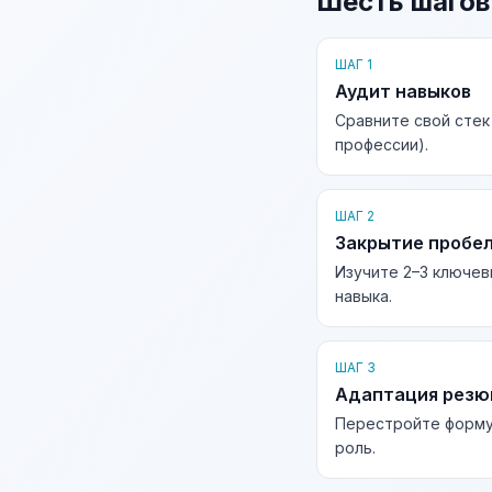
Шесть шагов
ШАГ 1
Аудит навыков
Сравните свой стек
профессии).
ШАГ 2
Закрытие пробе
Изучите 2–3 ключев
навыка.
ШАГ 3
Адаптация рез
Перестройте форму
роль.