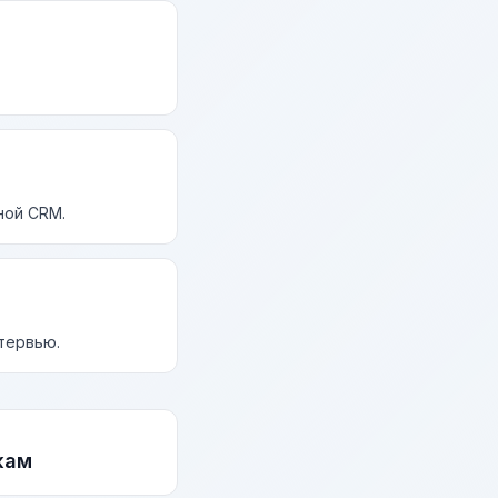
ной CRM.
нтервью.
жам