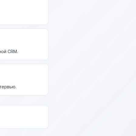
ной CRM.
нтервью.