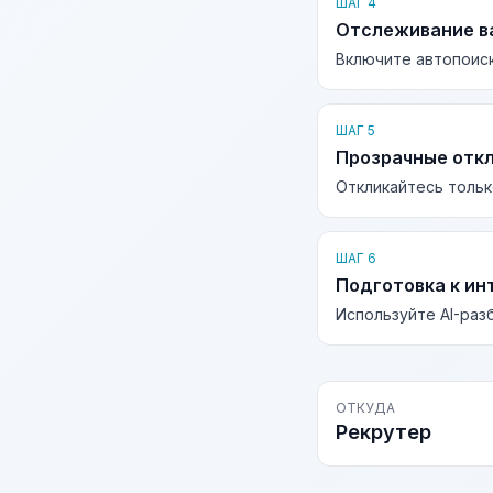
ШАГ 4
Отслеживание в
Включите автопоиск
ШАГ 5
Прозрачные отк
Откликайтесь тольк
ШАГ 6
Подготовка к ин
Используйте AI-раз
ОТКУДА
Рекрутер