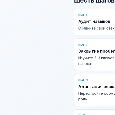
Шесть шагов
ШАГ 1
Аудит навыков
Сравните свой стек
ШАГ 2
Закрытие пробе
Изучите 2–3 ключев
навыка.
ШАГ 3
Адаптация рез
Перестройте форму
роль.