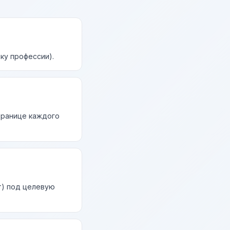
ку профессии).
странице каждого
т) под целевую