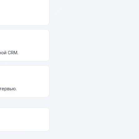
ной CRM.
нтервью.