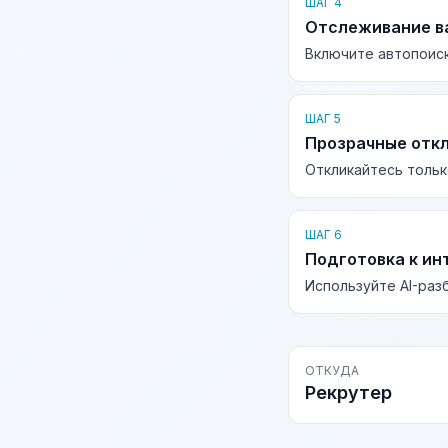
ШАГ 4
Отслеживание в
Включите автопоиск
ШАГ 5
Прозрачные отк
Откликайтесь тольк
ШАГ 6
Подготовка к ин
Используйте AI-раз
ОТКУДА
Рекрутер