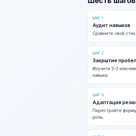
Шесть шагов
ШАГ 1
Аудит навыков
Сравните свой стек
ШАГ 2
Закрытие пробе
Изучите 2–3 ключев
навыка.
ШАГ 3
Адаптация рез
Перестройте форму
роль.