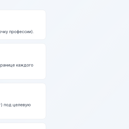
очку профессии).
странице каждого
т) под целевую