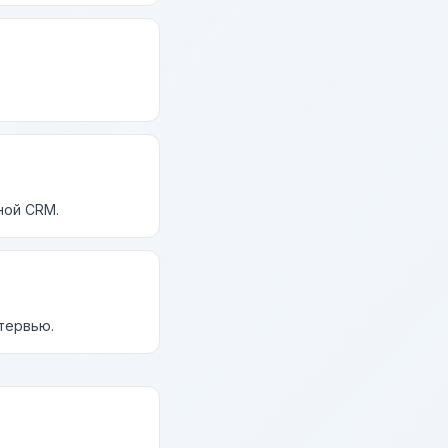
ной CRM.
нтервью.