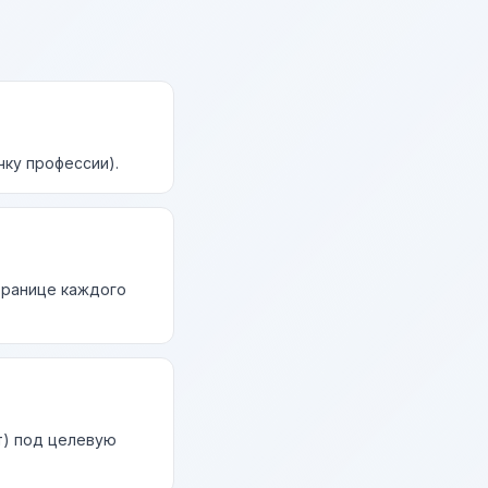
чку профессии).
странице каждого
т) под целевую