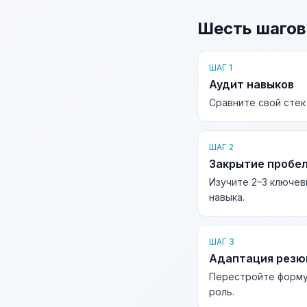
Шесть шагов
ШАГ 1
Аудит навыков
Сравните свой стек
ШАГ 2
Закрытие пробе
Изучите 2–3 ключев
навыка.
ШАГ 3
Адаптация рез
Перестройте форму
роль.