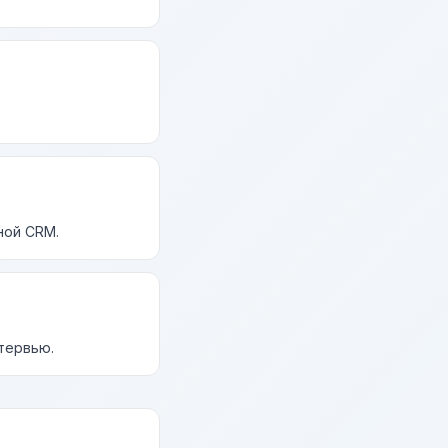
ной CRM.
нтервью.