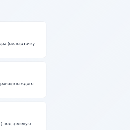
р» (см. карточку
странице каждого
т) под целевую