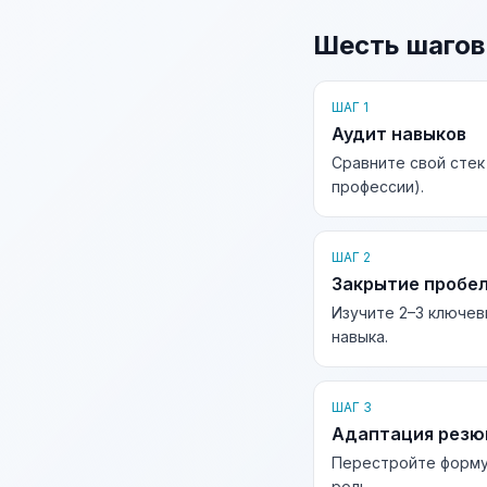
Шесть шагов
ШАГ 1
Аудит навыков
Сравните свой стек
профессии).
ШАГ 2
Закрытие пробе
Изучите 2–3 ключев
навыка.
ШАГ 3
Адаптация рез
Перестройте форму
роль.