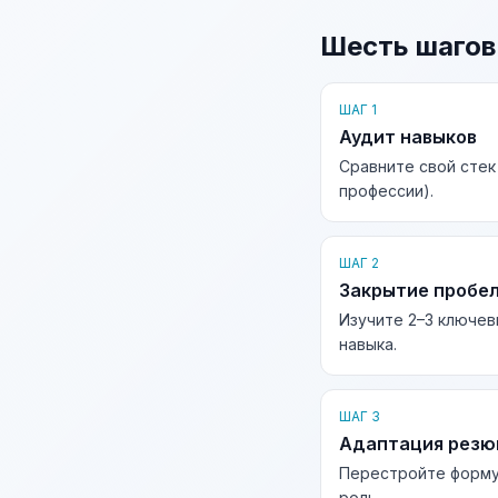
Шесть шагов
ШАГ 1
Аудит навыков
Сравните свой стек
профессии).
ШАГ 2
Закрытие пробе
Изучите 2–3 ключев
навыка.
ШАГ 3
Адаптация рез
Перестройте форму
роль.