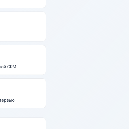
ной CRM.
нтервью.