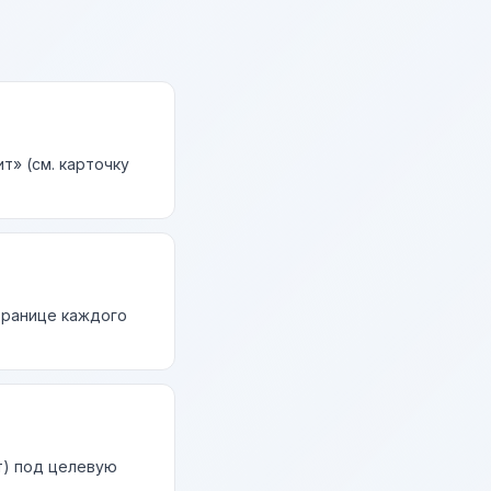
т» (см. карточку
странице каждого
т) под целевую