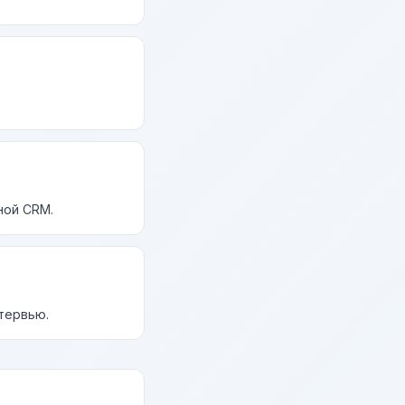
ной CRM.
нтервью.