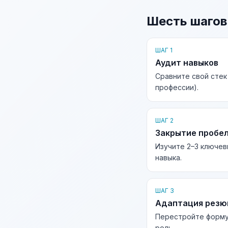
Шесть шагов
ШАГ 1
Аудит навыков
Сравните свой стек
профессии).
ШАГ 2
Закрытие пробе
Изучите 2–3 ключев
навыка.
ШАГ 3
Адаптация рез
Перестройте форму
роль.