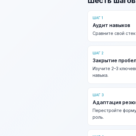
Шесть шагов
ШАГ 1
Аудит навыков
Сравните свой стек
ШАГ 2
Закрытие пробе
Изучите 2–3 ключев
навыка.
ШАГ 3
Адаптация рез
Перестройте форму
роль.