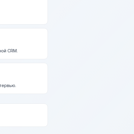
ной CRM.
нтервью.