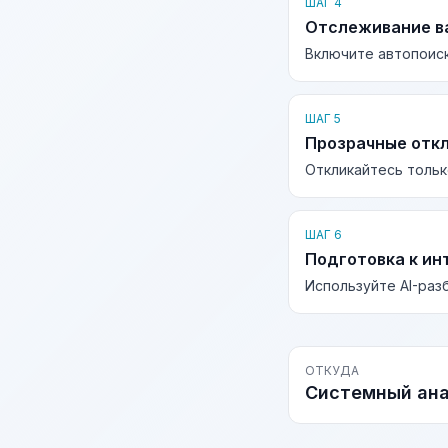
ШАГ 4
Отслеживание в
Включите автопоиск
ШАГ 5
Прозрачные отк
Откликайтесь тольк
ШАГ 6
Подготовка к ин
Используйте AI-раз
ОТКУДА
Системный ан