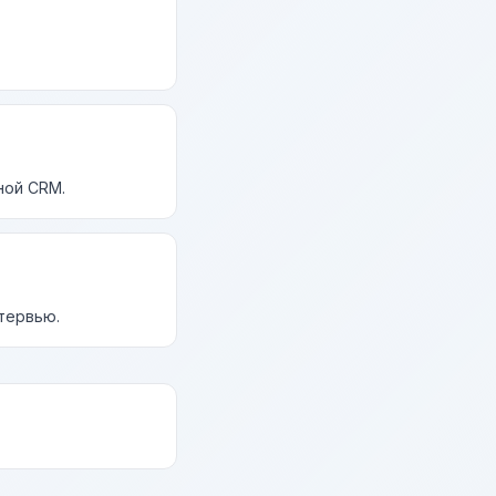
ной CRM.
нтервью.