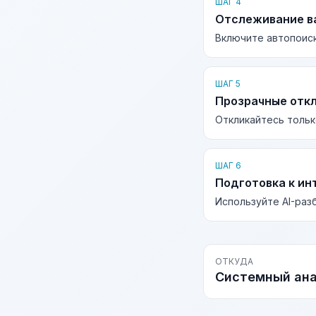
ШАГ 4
Отслеживание в
Включите автопоиск
ШАГ 5
Прозрачные отк
Откликайтесь тольк
ШАГ 6
Подготовка к ин
Используйте AI-раз
ОТКУДА
Системный ан