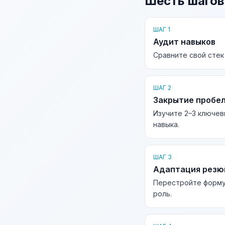
Шесть шагов
ШАГ 1
Аудит навыков
Сравните свой стек
ШАГ 2
Закрытие пробе
Изучите 2–3 ключев
навыка.
ШАГ 3
Адаптация рез
Перестройте форму
роль.