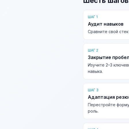
Шесть шагов
ШАГ 1
Аудит навыков
Сравните свой стек
ШАГ 2
Закрытие пробе
Изучите 2–3 ключев
навыка.
ШАГ 3
Адаптация рез
Перестройте форму
роль.