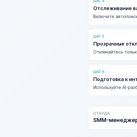
ШАГ 4
Отслеживание в
Включите автопоиск
ШАГ 5
Прозрачные отк
Откликайтесь тольк
ШАГ 6
Подготовка к ин
Используйте AI-раз
ОТКУДА
SMM-менедже