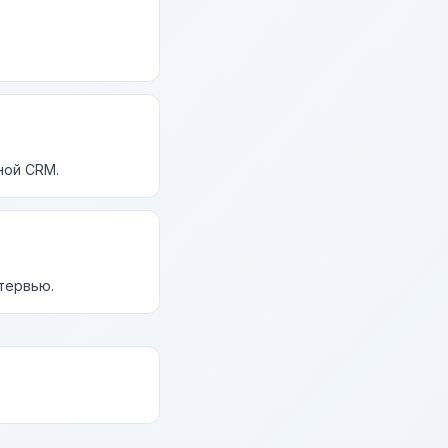
ной CRM.
нтервью.