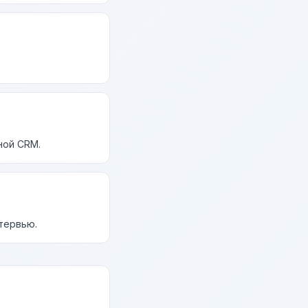
ной CRM.
нтервью.