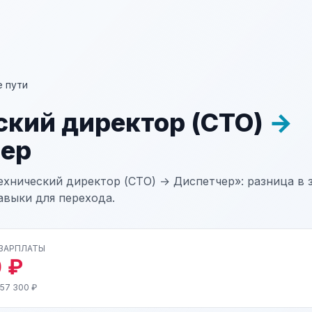
 пути
ский директор (CTO)
→
ер
ехнический директор (CTO) → Диспетчер»: разница в з
авыки для перехода.
 ЗАРПЛАТЫ
 ₽
 57 300 ₽