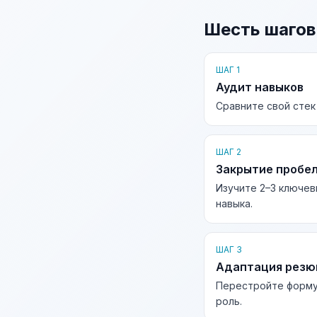
Шесть шагов
ШАГ 1
Аудит навыков
Сравните свой стек
ШАГ 2
Закрытие пробе
Изучите 2–3 ключев
навыка.
ШАГ 3
Адаптация рез
Перестройте форму
роль.