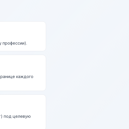
у профессии).
странице каждого
т) под целевую