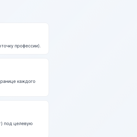
рточку профессии).
странице каждого
т) под целевую