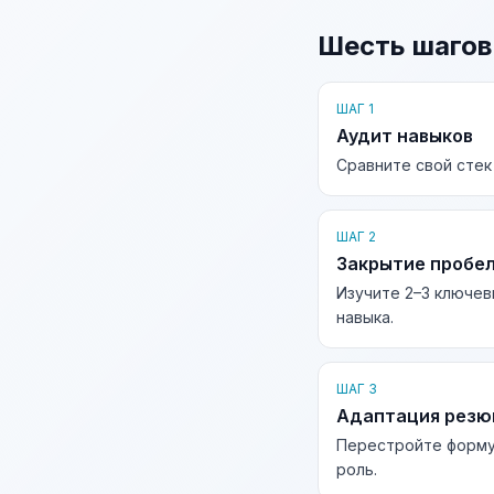
Шесть шагов
ШАГ 1
Аудит навыков
Сравните свой стек
ШАГ 2
Закрытие пробе
Изучите 2–3 ключев
навыка.
ШАГ 3
Адаптация рез
Перестройте форму
роль.