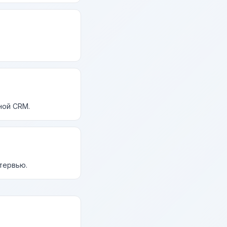
ной CRM.
нтервью.