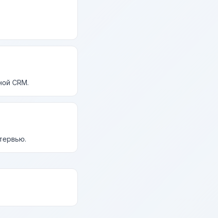
ной CRM.
нтервью.