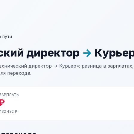
 пути
ский директор
→
Курье
хнический директор → Курьер»: разница в зарплатах,
ля перехода.
 ЗАРПЛАТЫ
₽
132 432 ₽