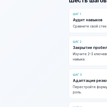
Шесть шагов
ШАГ 1
Аудит навыков
Сравните свой стек
ШАГ 2
Закрытие пробе
Изучите 2–3 ключев
навыка.
ШАГ 3
Адаптация рез
Перестройте форму
роль.