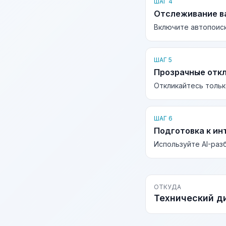
ШАГ 4
Отслеживание в
Включите автопоиск
ШАГ 5
Прозрачные отк
Откликайтесь тольк
ШАГ 6
Подготовка к ин
Используйте AI-раз
ОТКУДА
Технический д