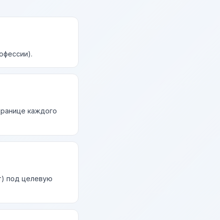
офессии).
странице каждого
т) под целевую