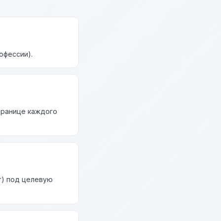
офессии).
странице каждого
т) под целевую