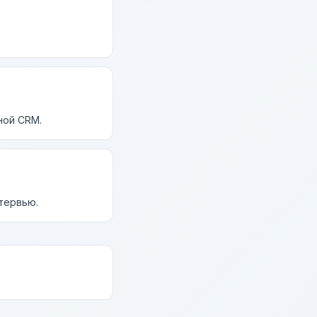
ной CRM.
нтервью.