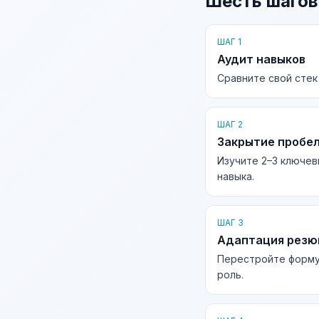
Шесть шагов
ШАГ 1
Аудит навыков
Сравните свой стек
ШАГ 2
Закрытие пробе
Изучите 2–3 ключев
навыка.
ШАГ 3
Адаптация рез
Перестройте форму
роль.