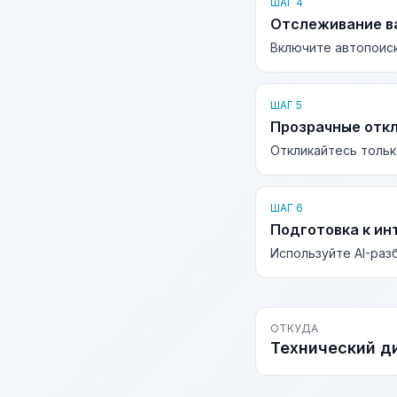
ШАГ 4
Отслеживание в
Включите автопоиск
ШАГ 5
Прозрачные отк
Откликайтесь тольк
ШАГ 6
Подготовка к ин
Используйте AI-раз
ОТКУДА
Технический д