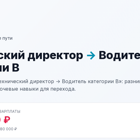
 пути
ский директор
→
Водите
ии В
ехнический директор → Водитель категории В»: разниц
лючевые навыки для перехода.
 ЗАРПЛАТЫ
 ₽
 80 000 ₽