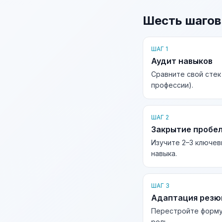
Шесть шагов
ШАГ 1
Аудит навыков
Сравните свой стек
профессии).
ШАГ 2
Закрытие пробе
Изучите 2–3 ключев
навыка.
ШАГ 3
Адаптация рез
Перестройте форму
роль.