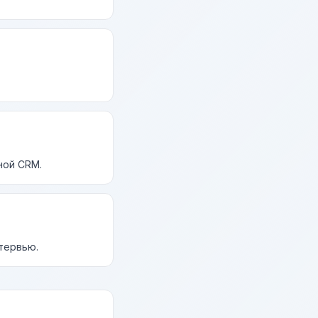
ной CRM.
нтервью.