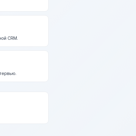
ной CRM.
нтервью.