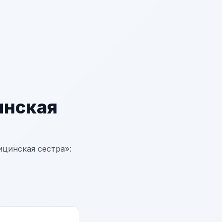
нская
инская сестра»: