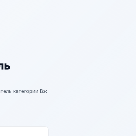
ль
ель категории В»: