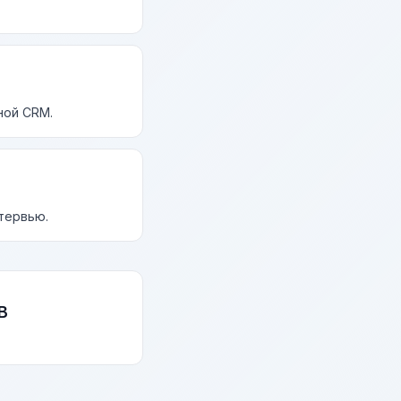
ной CRM.
нтервью.
В