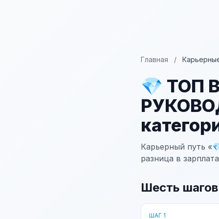
Главная
/
Карьерные
💎 ТОП
РУКОВО
категор
Карьерный путь «
разница в зарплата
Шесть шагов
ШАГ 1