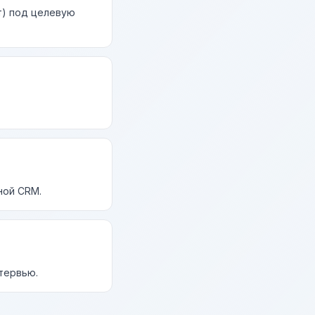
т) под целевую
ной CRM.
нтервью.