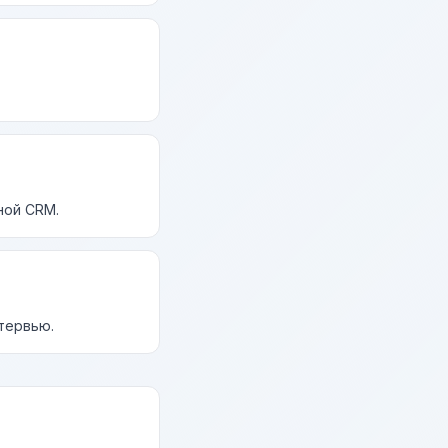
ной CRM.
нтервью.