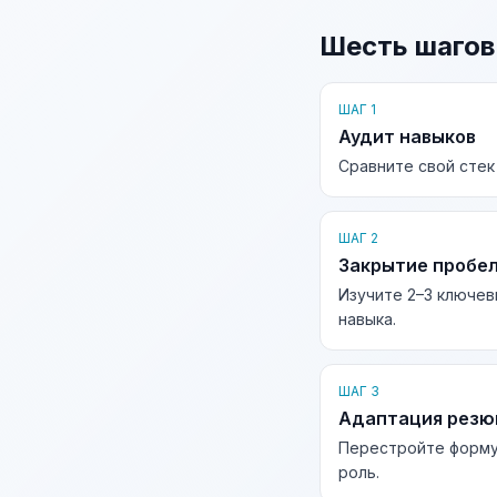
Шесть шагов
ШАГ 1
Аудит навыков
Сравните свой стек
ШАГ 2
Закрытие пробе
Изучите 2–3 ключев
навыка.
ШАГ 3
Адаптация рез
Перестройте форму
роль.