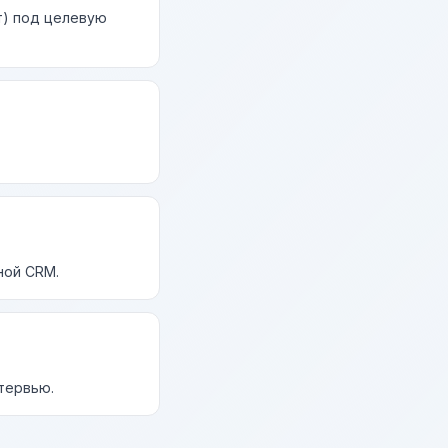
т) под целевую
ной CRM.
нтервью.