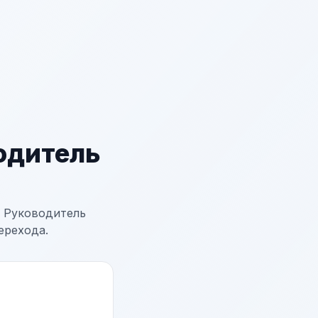
одитель
 Руководитель
ерехода.