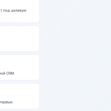
т) под целевую
ной CRM.
нтервью.