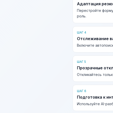
Адаптация рез
Перестройте форму
роль.
ШАГ 4
Отслеживание в
Включите автопоиск
ШАГ 5
Прозрачные отк
Откликайтесь тольк
ШАГ 6
Подготовка к ин
Используйте AI-раз