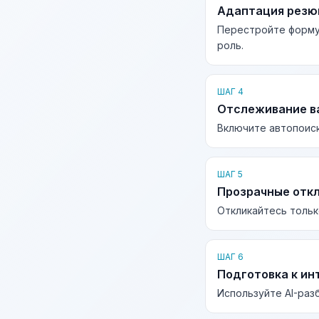
Адаптация рез
Перестройте форму
роль.
ШАГ 4
Отслеживание в
Включите автопоиск
ШАГ 5
Прозрачные отк
Откликайтесь тольк
ШАГ 6
Подготовка к ин
Используйте AI-раз