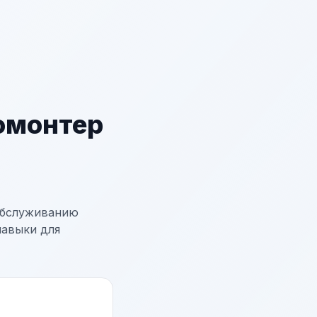
омонтер
обслуживанию
навыки для