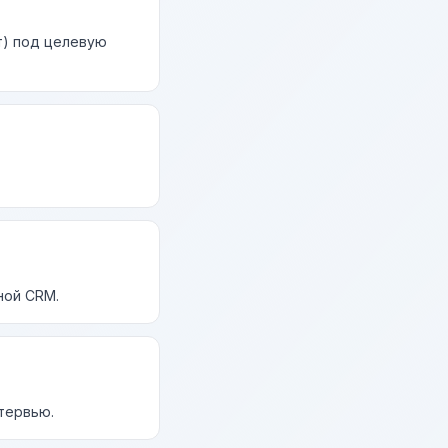
т) под целевую
ной CRM.
нтервью.