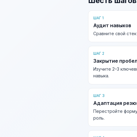
Шесть шагов
ШАГ 1
Аудит навыков
Сравните свой стек
ШАГ 2
Закрытие пробе
Изучите 2–3 ключев
навыка.
ШАГ 3
Адаптация рез
Перестройте форму
роль.