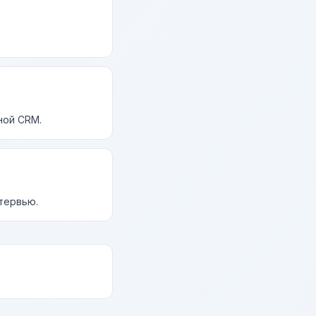
ной CRM.
нтервью.