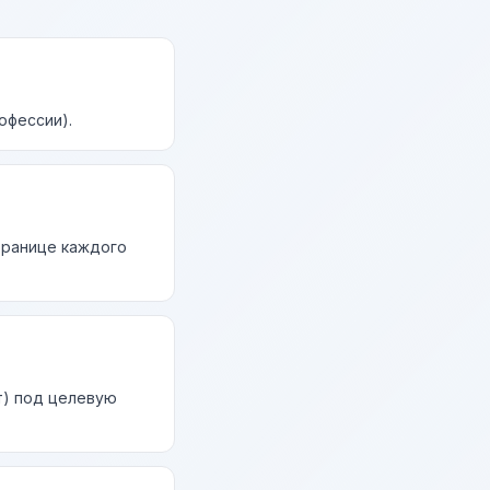
офессии).
странице каждого
т) под целевую