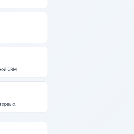
ной CRM.
нтервью.