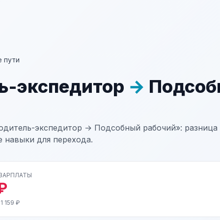
 пути
ь-экспедитор
→
Подсоб
одитель-экспедитор → Подсобный рабочий»: разница 
е навыки для перехода.
 ЗАРПЛАТЫ
₽
1 159 ₽