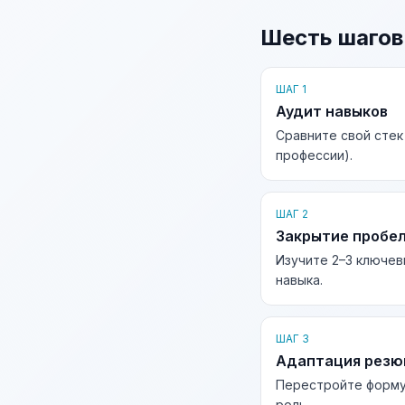
Шесть шагов
ШАГ 1
Аудит навыков
Сравните свой стек
профессии).
ШАГ 2
Закрытие пробе
Изучите 2–3 ключев
навыка.
ШАГ 3
Адаптация рез
Перестройте форму
роль.