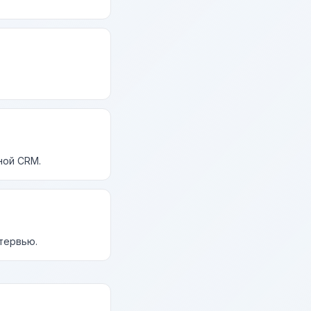
ной CRM.
нтервью.