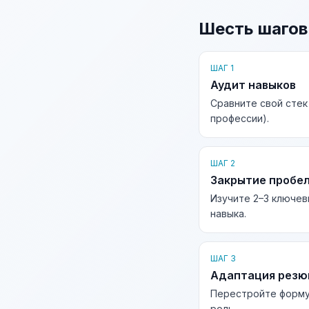
Шесть шагов
ШАГ 1
Аудит навыков
Сравните свой стек
профессии).
ШАГ 2
Закрытие пробе
Изучите 2–3 ключев
навыка.
ШАГ 3
Адаптация рез
Перестройте форму
роль.