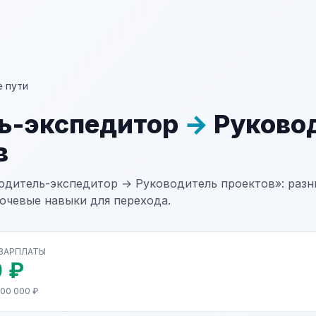
 пути
ь-экспедитор
→
Руково
в
одитель-экспедитор → Руководитель проектов»: разни
лючевые навыки для перехода.
 ЗАРПЛАТЫ
 ₽
200 000 ₽