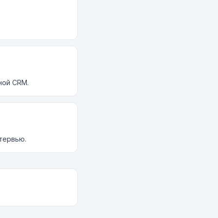
ной CRM.
нтервью.