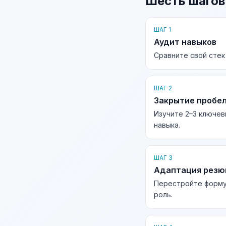
Шесть шагов
ШАГ 1
Аудит навыков
Сравните свой стек
ШАГ 2
Закрытие пробе
Изучите 2–3 ключев
навыка.
ШАГ 3
Адаптация рез
Перестройте форму
роль.