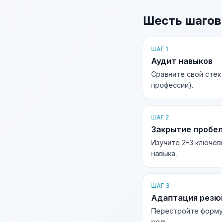
Шесть шагов
ШАГ 1
Аудит навыков
Сравните свой стек
профессии).
ШАГ 2
Закрытие пробе
Изучите 2–3 ключев
навыка.
ШАГ 3
Адаптация рез
Перестройте форму
роль.