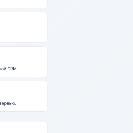
ной CRM.
нтервью.