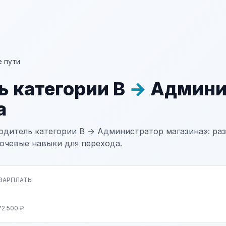
 пути
ь категории В
→
Админи
а
одитель категории В → Администратор магазина»: раз
лючевые навыки для перехода.
 ЗАРПЛАТЫ
72 500 ₽