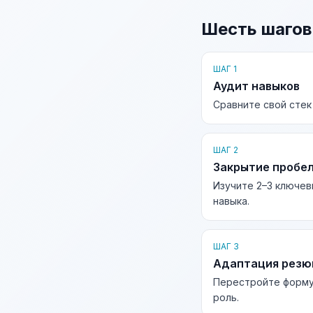
Шесть шагов
ШАГ 1
Аудит навыков
Сравните свой стек
ШАГ 2
Закрытие пробе
Изучите 2–3 ключев
навыка.
ШАГ 3
Адаптация рез
Перестройте форму
роль.