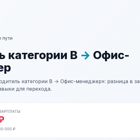
 пути
ь категории В
→
Офис-
ер
одитель категории В → Офис-менеджер»: разница в за
авыки для перехода.
 ЗАРПЛАТЫ
₽
60 000 ₽