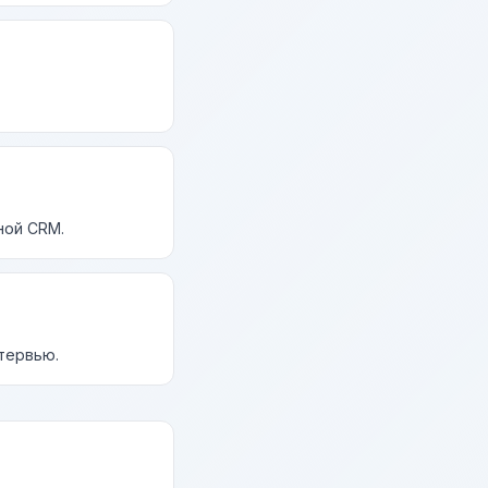
ной CRM.
нтервью.