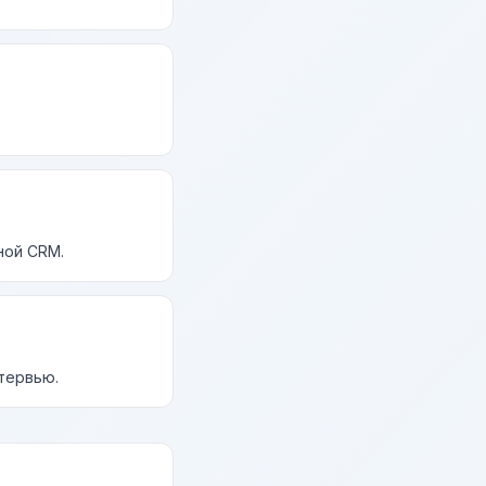
ной CRM.
нтервью.