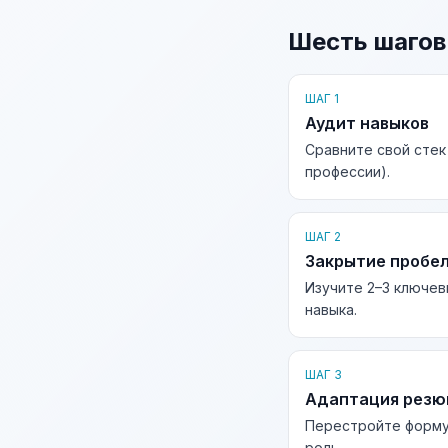
Шесть шагов
ШАГ 1
Аудит навыков
Сравните свой стек
профессии).
ШАГ 2
Закрытие пробе
Изучите 2–3 ключев
навыка.
ШАГ 3
Адаптация рез
Перестройте форму
роль.