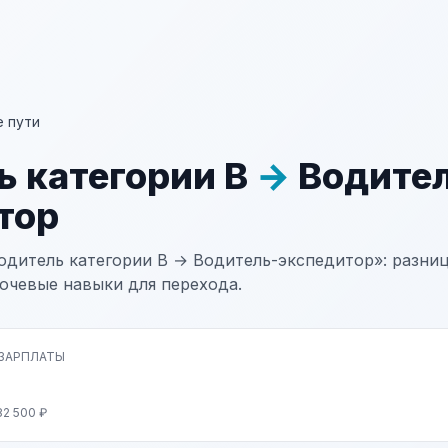
 пути
ь категории В
→
Водител
тор
одитель категории В → Водитель-экспедитор»: разниц
лючевые навыки для перехода.
 ЗАРПЛАТЫ
82 500 ₽