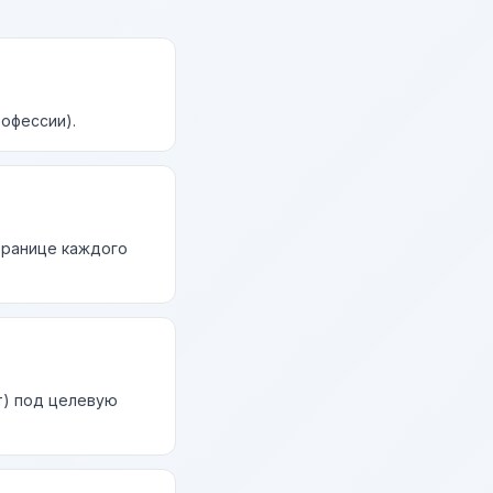
рофессии).
странице каждого
т) под целевую