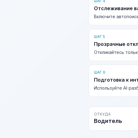
ШАГ 4
Отслеживание в
Включите автопоиск
ШАГ 5
Прозрачные отк
Откликайтесь тольк
ШАГ 6
Подготовка к ин
Используйте AI-раз
ОТКУДА
Водитель