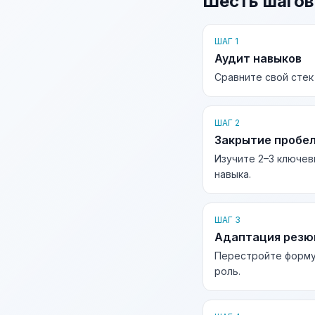
Шесть шагов
ШАГ 1
Аудит навыков
Сравните свой стек
ШАГ 2
Закрытие пробе
Изучите 2–3 ключев
навыка.
ШАГ 3
Адаптация рез
Перестройте форму
роль.