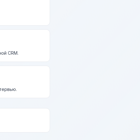
ной CRM.
нтервью.