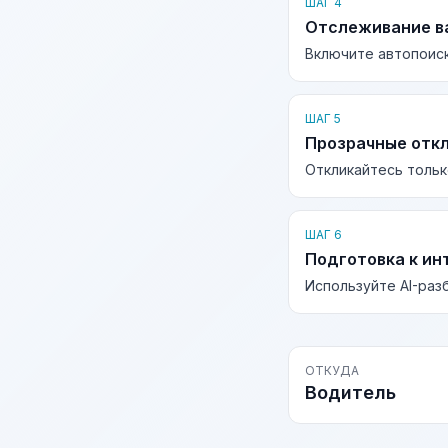
ШАГ 4
Отслеживание в
Включите автопоиск
ШАГ 5
Прозрачные отк
Откликайтесь тольк
ШАГ 6
Подготовка к ин
Используйте AI-раз
ОТКУДА
Водитель