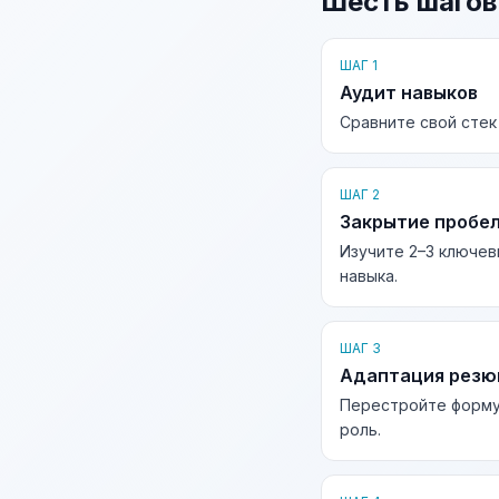
Шесть шагов
ШАГ 1
Аудит навыков
Сравните свой стек
ШАГ 2
Закрытие пробе
Изучите 2–3 ключев
навыка.
ШАГ 3
Адаптация рез
Перестройте форму
роль.