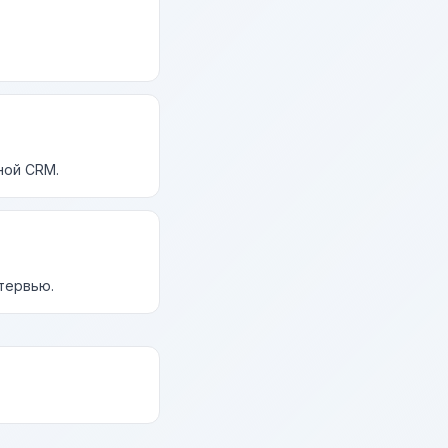
ной CRM.
нтервью.