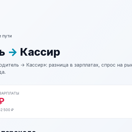
 пути
ль
→
Кассир
одитель → Кассир»: разница в зарплатах, спрос на ры
да.
 ЗАРПЛАТЫ
₽
2 500 ₽