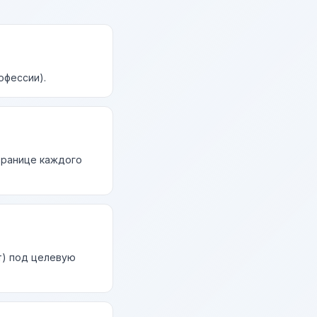
офессии).
странице каждого
т) под целевую