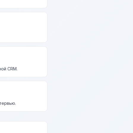
ной CRM.
нтервью.