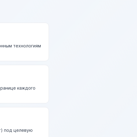
онным технологиям
странице каждого
т) под целевую