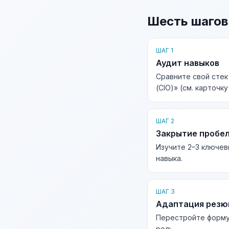
Шесть шагов
ШАГ 1
Аудит навыков
Сравните свой сте
(CIO)» (см. карточк
ШАГ 2
Закрытие пробе
Изучите 2–3 ключев
навыка.
ШАГ 3
Адаптация рез
Перестройте форму
роль.