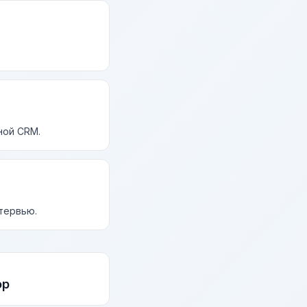
ной CRM.
нтервью.
ор