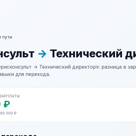
 пути
нсульт
→
Технический д
рисконсульт → Технический директор»: разница в зар
авыки для перехода.
 ЗАРПЛАТЫ
 ₽
190 000 ₽