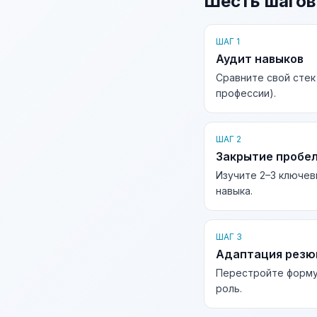
Шесть шагов
ШАГ 1
Аудит навыков
Сравните свой стек
профессии).
ШАГ 2
Закрытие пробе
Изучите 2–3 ключев
навыка.
ШАГ 3
Адаптация рез
Перестройте форму
роль.