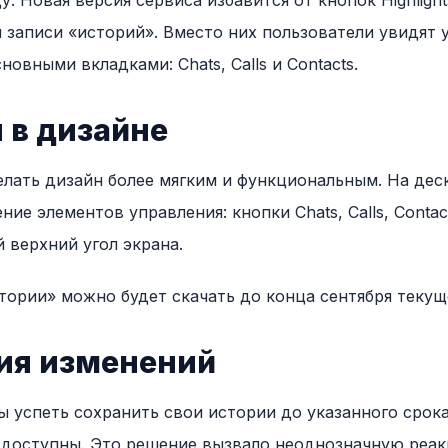
у. Новая версия сервиса избавится от кнопок Highlight
 записи «историй». Вместо них пользователи увидят
новными вкладками: Chats, Calls и Contacts.
 в дизайне
делать дизайн более мягким и функциональным. На де
е элементов управления: кнопки Chats, Calls, Contacts
 верхний угол экрана.
тории» можно будет скачать до конца сентября текуще
ия изменений
 успеть сохранить свои истории до указанного срока,
 доступны. Это решение вызвало неоднозначную реа