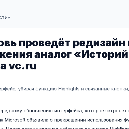
сти»
овь проведёт редизайн 
жения аналог «Истори
а vc.ru
рфейс, убирая функцию Highlights и связанные кнопки
чередному обновлению интерфейса, которое затронет
 Microsoft объявила о прекращении использования фун