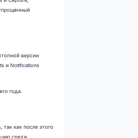
s и Capture,
 упрощённый
сктопной версии
 и Notifications
го года.
 так как после этого
кцию среди