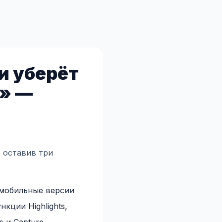
и уберёт
й» —
, оставив три
 мобильные версии
кции Highlights,