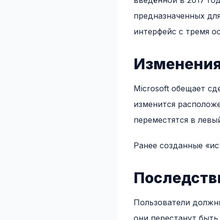
введённой в 2017 год
предназначенных для
интерфейс с тремя ос
Изменения
Microsoft обещает с
изменится расположени
переместятся в левый
Ранее созданные «ис
Последств
Пользователи должны
они перестанут быть