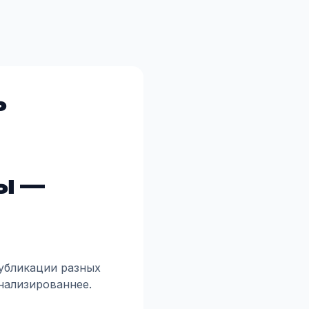
ь
ы —
убликации разных
нализированнее.