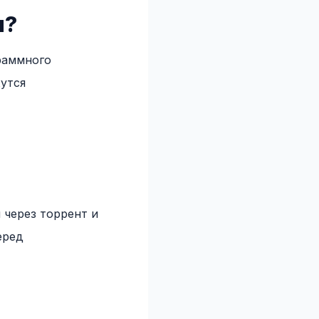
ы?
раммного
жутся
 через торрент и
еред