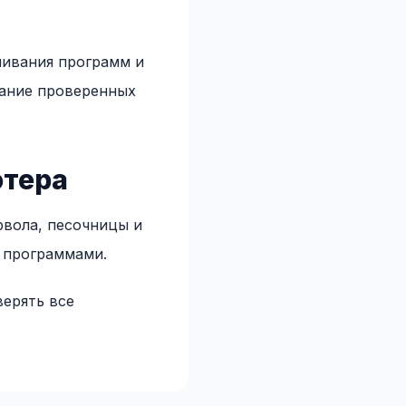
чивания программ и
вание проверенных
ютера
рвола, песочницы и
и программами.
верять все