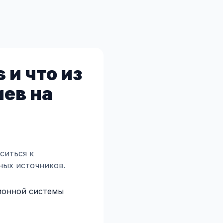
 и что из
ев на
ситься к
ных источников.
ионной системы