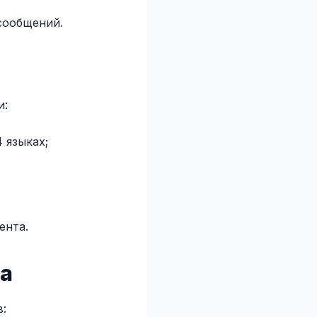
сообщений.
и:
 языках;
ента.
на
: