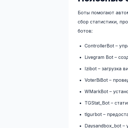
Боты помогают автом
сбор статистики, пр
ботов:
ControllerBot – у
Livegram Bot – со
Izibot – загрузка 
VoterBiBot – пров
WMarkBot – устан
TGStat_Bot – стат
tlgurbot – предос
Daysandbox_bot – 