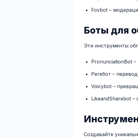
Fovbot – модерац
Боты для 
Эти инструменты обл
PronunciationBot 
Perебот – перевод
Voicybot – превра
LikeandSharebot –
Инструмен
Создавайте уникаль