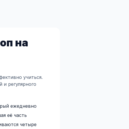
оп на
фективно учиться.
 и регулярного
орый ежедневно
ая её часть
риваются четыре