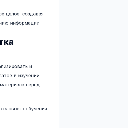
е целое, создавая
ению информации.
тка
ализировать и
татов в изучении
 материала перед
ть своего обучения