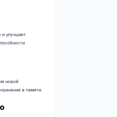
 и улучшает
способности
ия новой
охранение в памяти.
о