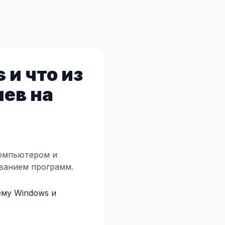
 и что из
ев на
компьютером и
ванием программ.
ему Windows и