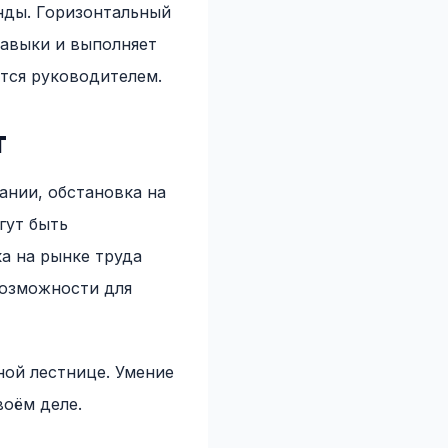
анды. Горизонтальный
навыки и выполняет
ится руководителем.
т
ании, обстановка на
гут быть
а на рынке труда
возможности для
ой лестнице. Умение
воём деле.