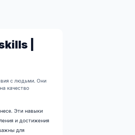
ills |
твия с людьми. Они
на качество
знесе. Эти навыки
ления и достижения
 важны для