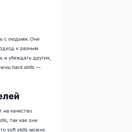
ть с людьми. Они
подход к разным
ь и убеждать других,
жны hard skills —
елей
т на качество
ls, так как они
 soft skills можно