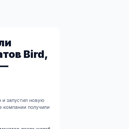
ли
ов Bird,
 —
н и запустил новую
е компании получили