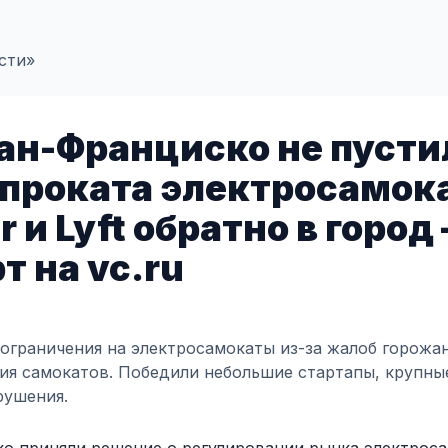
сти»
ан-Франциско не пусти
проката электросамокат
r и Lyft обратно в город
т на vc.ru
ограничения на электросамокаты из-за жалоб горожа
я самокатов. Победили небольшие стартапы, крупны
рушения.