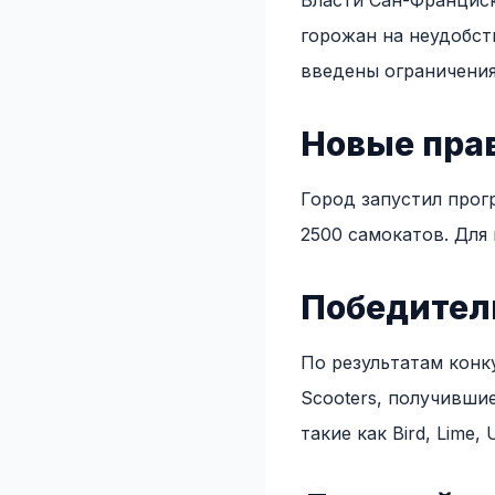
Власти Сан-Франциск
горожан на неудобст
введены ограничения
Новые пра
Город запустил прог
2500 самокатов. Для
Победител
По результатам конк
Scooters, получивши
такие как Bird, Lime,