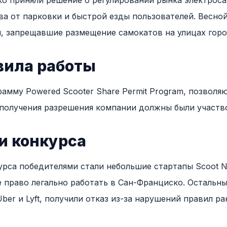
о приняли решение о регулировании рынка электрос
ва от парковки и быстрой езды пользователей. Весной
, запрещавшие размещение самокатов на улицах горо
вила работы
рамму Powered Scooter Share Permit Program, позвол
 получения разрешения компании должны были участво
и конкурса
урса победителями стали небольшие стартапы Scoot Ne
е право легально работать в Сан-Франциско. Остальны
 Uber и Lyft, получили отказ из-за нарушений правил ра