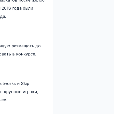
амокатов после жалоб
 2018 года были
да.
яющую размещать до
вать в конкурсе.
tworks и Skip
е крупные игроки,
нее.