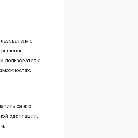
ользователя с
т решение
ие пользователю
озможностях.
атить за его
ной адаптации,
я.