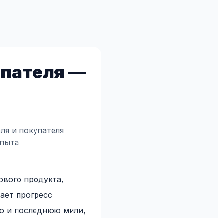
упателя —
ля и покупателя
опыта
ового продукта,
ает прогресс
ую и последнюю мили,