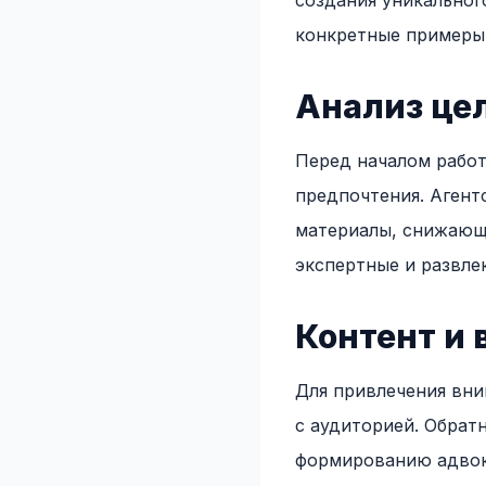
создания уникальног
конкретные примеры
Анализ це
Перед началом работ
предпочтения. Аген
материалы, снижающ
экспертные и развле
Контент и 
Для привлечения вн
с аудиторией. Обрат
формированию адвок