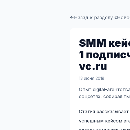
←
Назад к разделу «Ново
SMM кейс
1 подпис
vc.ru
13 июня 2018
Опыт digital-агентс
соцсетях, собирая т
Статья рассказывает
успешным кейсом аг