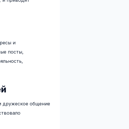
, и приводит
ресы и
ые посты,
яльность,
ей
и дружеское общение
ствовало