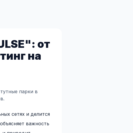
ULSE": от
тинг на
атутные парки в
в.
ных сетях и делится
объясняет важность