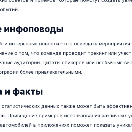
ких советов и приемов, которые помогут создать увл
обытий.
е инфоповоды
йти интересные новости – это освещать мероприятия 
ание о том, что команда проводит трекинг или участ
ание аудитории. Цитаты спикеров или необычные вы
ографии более привлекательными.
а и факты
х статистических данных также может быть эффектив
в. Приведение примеров использования различных у
автомобилей в приложениях поможет показать уника