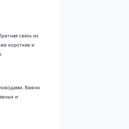
братная связь из
же короткие и
.
поводами. Важно
бавных и