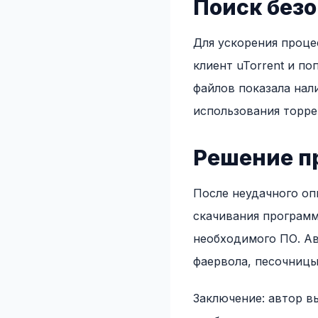
Поиск без
Для ускорения проце
клиент uTorrent и п
файлов показала нал
использования торре
Решение п
После неудачного оп
скачивания программ
необходимого ПО. А
фаервола, песочницы 
Заключение: автор в