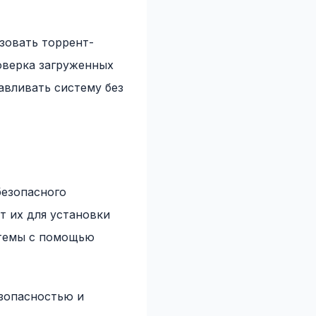
зовать торрент-
роверка загруженных
авливать систему без
безопасного
т их для установки
стемы с помощью
езопасностью и