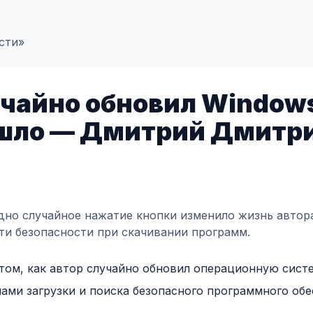
сти»
учайно обновил Windows
ышло — Дмитрий Дмитри
одно случайное нажатие кнопки изменило жизнь автор
ти безопасности при скачивании программ.
 том, как автор случайно обновил операционную сист
мами загрузки и поиска безопасного программного обе