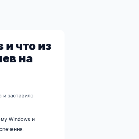
 и что из
ев на
а и заставило
ему Windows и
спечения.